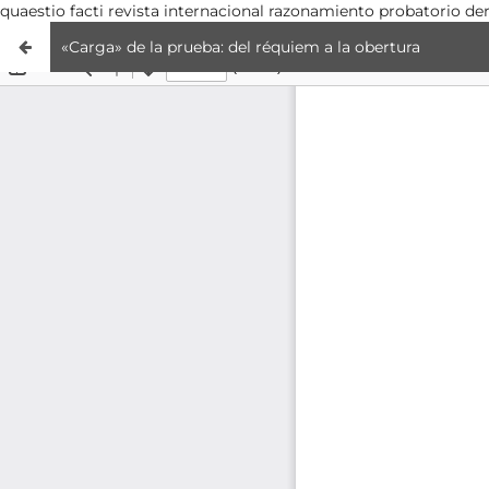
quaestio facti revista internacional razonamiento probatorio d
«Carga» de la prueba: del réquiem a la obertura