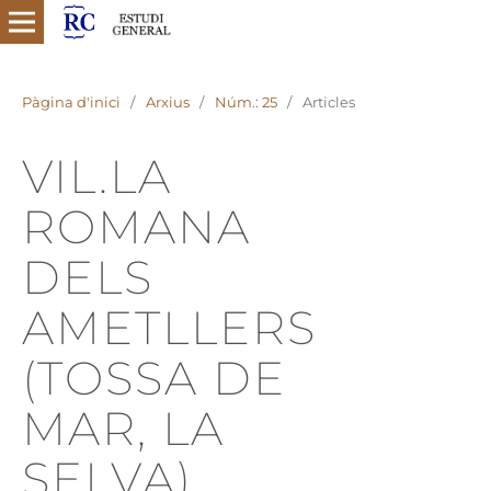
Pàgina d'inici
/
Arxius
/
Núm.: 25
/
Articles
VIL.LA
ROMANA
DELS
AMETLLERS
(TOSSA DE
MAR, LA
SELVA)