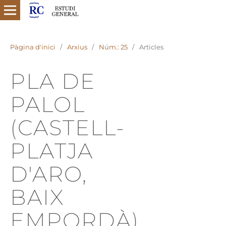
Pàgina d'inici
/
Arxius
/
Núm.: 25
/
Articles
PLA DE
PALOL
(CASTELL-
PLATJA
D'ARO,
BAIX
EMPORDÀ)