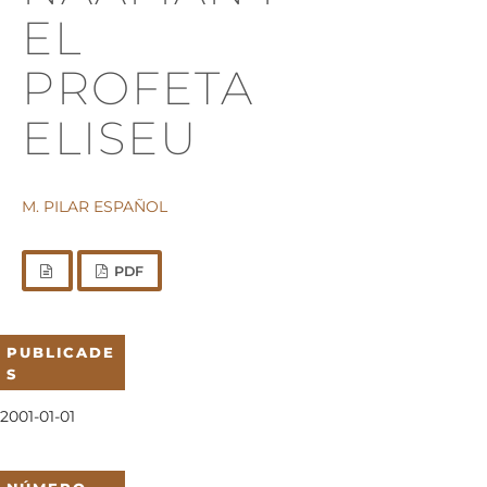
EL
PROFETA
ELISEU
M. PILAR ESPAÑOL
PDF
PUBLICADE
S
2001-01-01