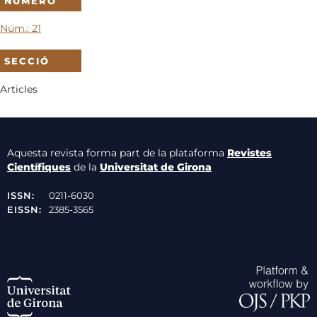
NÚMERO
Núm.: 21
SECCIÓ
Articles
Aquesta revista forma part de la plataforma
Revistes
Científiques
de la
Universitat de Girona
ISSN:
0211-6030
EISSN:
2385-3565