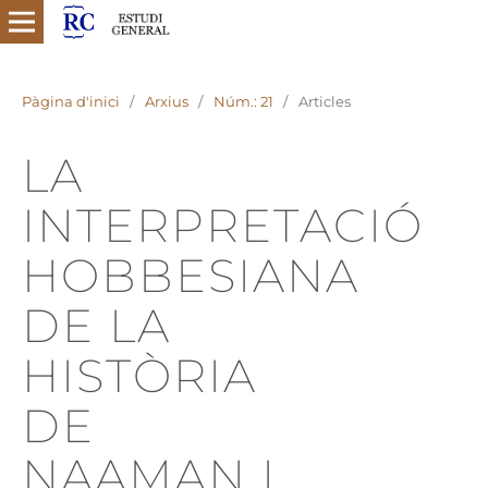
Pàgina d'inici
/
Arxius
/
Núm.: 21
/
Articles
LA
INTERPRETACIÓ
HOBBESIANA
DE LA
HISTÒRIA
DE
NAAMAN I