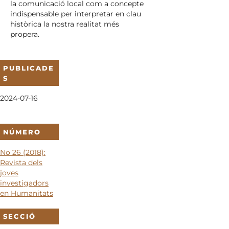
la comunicació local com a concepte
indispensable per interpretar en clau
històrica la nostra realitat més
propera.
PUBLICADE
S
2024-07-16
NÚMERO
No 26 (2018):
Revista dels
joves
investigadors
en Humanitats
SECCIÓ