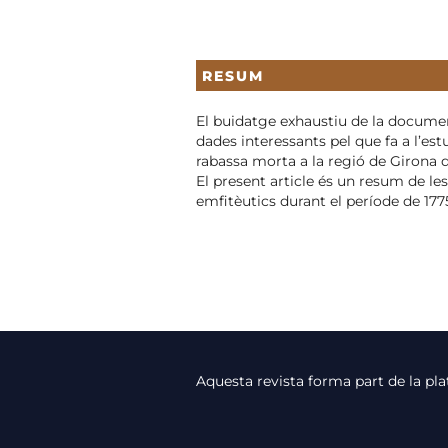
RESUM
El buidatge exhaustiu de la documen
dades interessants pel que fa a l’estu
rabassa morta a la regió de Girona d
El present article és un resum de l
emfitèutics durant el període de 177
Aquesta revista forma part de la p