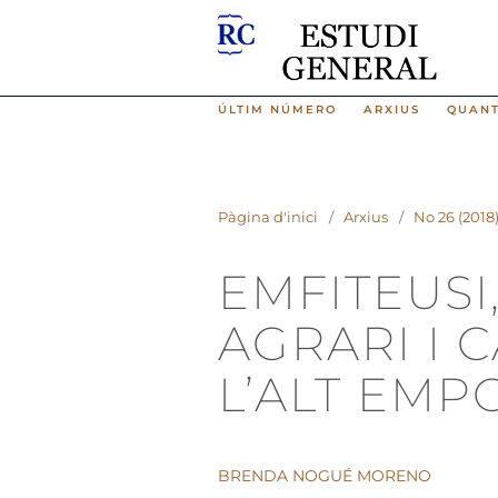
ÚLTIM NÚMERO
ARXIUS
QUAN
Pàgina d'inici
/
Arxius
/
No 26 (2018
EMFITEUSI
AGRARI I 
L’ALT EMPO
BRENDA NOGUÉ MORENO