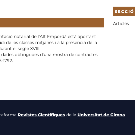
SECCIÓ
Articles
tació notarial de l’Alt Empordà està aportant
di de les classes mitjanes i a la presència de la
urant el segle XVIII.
es dades obtingudes d’una mostra de contractes
5-1792.
lataforma
Revistes Científiques
de la
Universitat de Girona