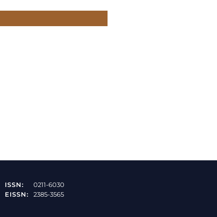
ISSN:
0211-6030
EISSN:
2385-3565