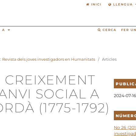
INICI
LLENGUA
T A
CERCA
FER U
): Revista dels joves investigadors en Humanitats
/
Articles
, CREIXEMENT
PUBLIC
CANVI SOCIAL A
2024-07-1
RDÀ (1775-1792)
NÚMER
No 26 (201
investiga