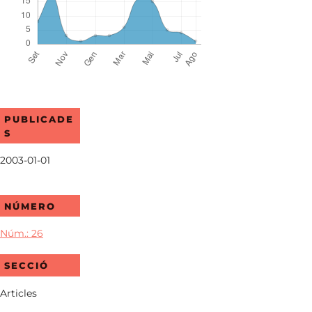
PUBLICADE
S
2003-01-01
NÚMERO
Núm.: 26
SECCIÓ
Articles