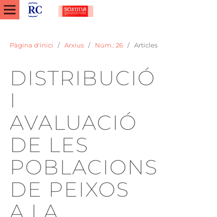
Pàgina d'inici
/
Arxius
/
Núm.: 26
/
Articles
DISTRIBUCIÓ
I
AVALUACIÓ
DE LES
POBLACIONS
DE PEIXOS
A LA