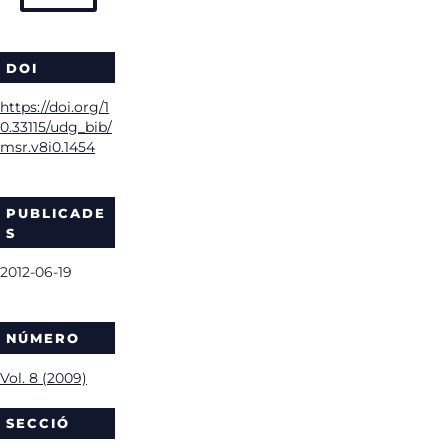
DOI
https://doi.org/1
0.33115/udg_bib/
msr.v8i0.1454
PUBLICADE
S
2012-06-19
NÚMERO
Vol. 8 (2009)
SECCIÓ