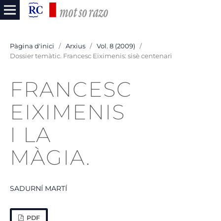
Pàgina d'inici
/
Arxius
/
Vol. 8 (2009)
/
Dossier temàtic. Francesc Eiximenis: sisè centenari
FRANCESC
EIXIMENIS
I LA
MÀGIA.
SADURNÍ MARTÍ
PDF