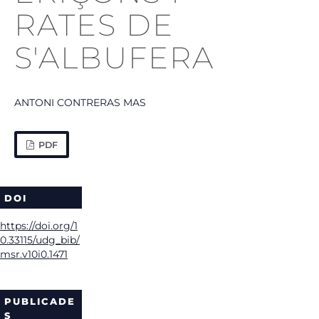
RATES DE
S'ALBUFERA
ANTONI CONTRERAS MAS
PDF
DOI
https://doi.org/1
0.33115/udg_bib/
msr.v10i0.1471
PUBLICADE
S