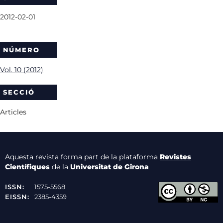
2012-02-01
NÚMERO
Vol. 10 (2012)
SECCIÓ
Articles
Aquesta revista forma part de la plataforma
Revistes
Científiques
de la
Universitat de Girona
ISSN:
1575-5568
EISSN:
2385-4359