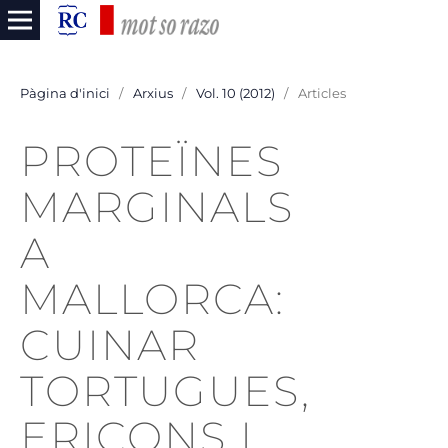
Pàgina d'inici
/
Arxius
/
Vol. 10 (2012)
/
Articles
PROTEÏNES
MARGINALS
A
MALLORCA:
CUINAR
TORTUGUES,
ERIÇONS I