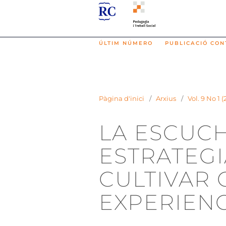
ÚLTIM NÚMERO
PUBLICACIÓ CON
Pàgina d'inici
/
Arxius
/
Vol. 9 No 1 
LA ESCUC
ESTRATEGI
CULTIVAR 
EXPERIEN