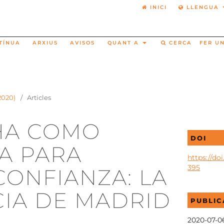
INICI
LLENGUA
TÍNUA
ARXIUS
AVISOS
QUANT A
CERCA
FER U
(2020)
/
Articles
HA COMO
DOI
A PARA
https://doi
395
CONFIANZA: LA
CIA DE MADRID
PUBLIC
2020-07-0