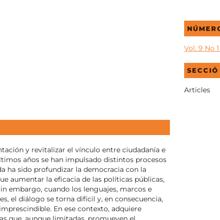
NÚMER
Vol. 9 No 
SECCIÓ
Articles
tación y revitalizar el vínculo entre ciudadanía e
 últimos años se han impulsado distintos procesos
a ha sido profundizar la democracia con la
ue aumentar la eficacia de las políticas públicas,
Sin embargo, cuando los lenguajes, marcos e
es, el diálogo se torna difícil y, en consecuencia,
 imprescindible. En ese contexto, adquiere
ivas que, aunque limitadas, promueven el