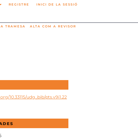
REGISTRE
INICI DE LA SESSIÓ
NA TRAMESA
ALTA COM A REVISOR
.org/10.33115/udg_bib/pts.v9i1.22
ADES
6