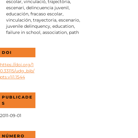
escolar, vinculació, trajectòria,
escenari, delincuencia juvenil,
educación, fracaso escolar,
vinculación, trayectoria, escenario,
juvenile delinquency, education,
failure in school, association, path
DOI
https://doi.org/1
0.33115/udg_bib/
pts.v1i1.1544
PUBLICADE
S
2011-09-01
NÚMERO