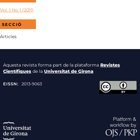
Vol. 1 No 1 (2011)
SECCIÓ
Articles
Aquesta revista forma part de la plataforma
Revistes
Científiques
de la
Universitat de Girona
EISSN:
2013-9063