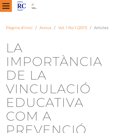
Pàgina d'inici
/
Arxius
/
Vol. 1 No 1 (2011)
/
Articles
LA
IMPORTÀNCIA
DE LA
VINCULACIÓ
EDUCATIVA
COM A
PREVENCIÓ