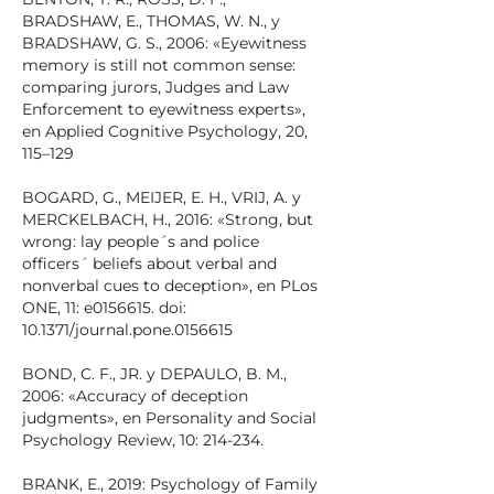
BRADSHAW, E., THOMAS, W. N., y
BRADSHAW, G. S., 2006: «Eyewitness
memory is still not common sense:
comparing jurors, Judges and Law
Enforcement to eyewitness experts»,
en Applied Cognitive Psychology, 20,
115–129
BOGARD, G., MEIJER, E. H., VRIJ, A. y
MERCKELBACH, H., 2016: «Strong, but
wrong: lay people´s and police
officers´ beliefs about verbal and
nonverbal cues to deception», en PLos
ONE, 11: e0156615. doi:
10.1371/journal.pone.0156615
BOND, C. F., JR. y DEPAULO, B. M.,
2006: «Accuracy of deception
judgments», en Personality and Social
Psychology Review, 10: 214-234.
BRANK, E., 2019: Psychology of Family