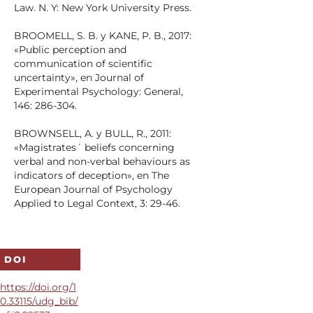
Law. N. Y: New York University Press.
BROOMELL, S. B. y KANE, P. B., 2017:
«Public perception and
communication of scientific
uncertainty», en Journal of
Experimental Psychology: General,
146: 286-304.
BROWNSELL, A. y BULL, R., 2011:
«Magistrates´ beliefs concerning
verbal and non-verbal behaviours as
indicators of deception», en The
European Journal of Psychology
Applied to Legal Context, 3: 29-46.
BURGOON, J. K., 2018:
«Microexpressions are not the best
way to catch a liar», en Frontiers in
DOI
Psychology, 9: 1672.
https://doi.org/1
0.33115/udg_bib/
CHAMPOD, C. y VUILLE, J., 2011: