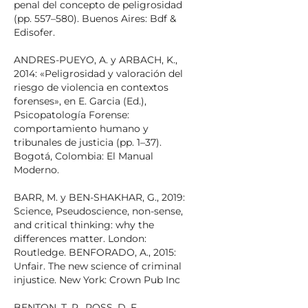
penal del concepto de peligrosidad
(pp. 557–580). Buenos Aires: Bdf &
Edisofer.
ANDRES-PUEYO, A. y ARBACH, K.,
2014: «Peligrosidad y valoración del
riesgo de violencia en contextos
forenses», en E. Garcia (Ed.),
Psicopatología Forense:
comportamiento humano y
tribunales de justicia (pp. 1–37).
Bogotá, Colombia: El Manual
Moderno.
BARR, M. y BEN-SHAKHAR, G., 2019:
Science, Pseudoscience, non-sense,
and critical thinking: why the
differences matter. London:
Routledge. BENFORADO, A., 2015:
Unfair. The new science of criminal
injustice. New York: Crown Pub Inc
BENTON, T. R., ROSS, D. F.,