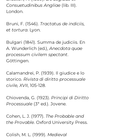
Consuetudinibus Angliae
(lib. III).
London.
Bruni, F. (1546).
Tractatus de indiciis,
et tortura
. Lyon.
Bulgari (1841). Summa de judiciis. En
A. Wunderlich (ed.),
Anecdota quae
processum civilem spectant
.
Göttingen.
Calamandrei, P. (1939). Il giudice e lo
storico.
Rivista di diritto processuale
civile, XVII
, 105-128.
Chiovenda, G. (1923).
Principi di Diritto
Processuale
(3ª ed.). Jovene.
Cohen, L. J. (1977).
The Probable and
the Provable
. Oxford University Press.
Colish, M. L. (1999).
Medieval