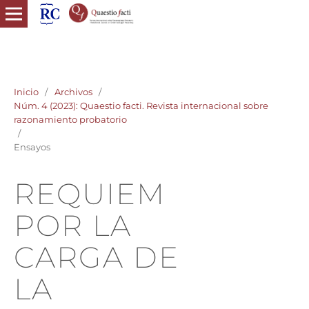
quaestio facti revista internacional razonamiento probatorio
derecho probatorio
Inicio
/
Archivos
/
Núm. 4 (2023): Quaestio facti. Revista internacional sobre
razonamiento probatorio
/
Ensayos
REQUIEM
POR LA
CARGA DE
LA