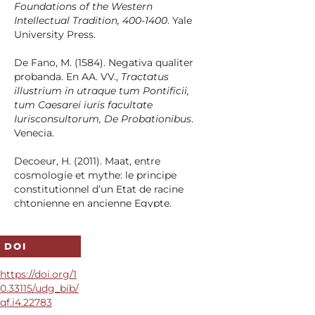
Foundations of the Western
Intellectual Tradition, 400-1400
. Yale
University Press.
De Fano, M. (1584). Negativa qualiter
probanda. En AA. VV.,
Tractatus
illustrium in utraque tum Pontificii,
tum Caesarei iuris facultate
Iurisconsultorum, De Probationibus
.
Venecia.
Decoeur, H. (2011). Maat, entre
cosmologie et mythe: le principe
constitutionnel d’un Etat de racine
chtonienne en ancienne Egypte.
Revue Juridique Themis, 45
(2), 343-
368.
DOI
Dei Vecchi, D. (2020).
Los confines
pragmáticos del razonamiento
https://doi.org/1
probatorio
. Zela.
0.33115/udg_bib/
qf.i4.22783