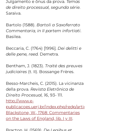
Julgamento e ônus da prova.
Temas
de direito processual, segunda série
.
Saraiva.
Bartolo (1588).
Bartoli a Saxoferrato
Commentaria, in II partem infortiati
.
Basilea.
Beccaria, C. (1764) [1996].
Dei delitti e
delle pene, reed.
Demetra.
Bentham, J. (1823).
Traité des preuves
judiciaires
(t. II). Bossange Frères.
Besso-Marcheis, C. (2015). La vicinanza
della prova.
Revista Eletrônica de
Direito Procesual, 16
, 93- 111.
http://www.e-
publicacoes.uerj.br/index.php/redp/article/view/19962/14303
Blackstone, W., 1768: Commentaries
on the Laws of England, lib. I y III
.
Bracton, H. (1569).
De Legibus et