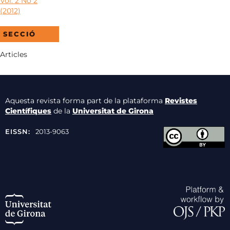
Vol. 2 No 2
(2012)
SECCIÓ
Articles
Aquesta revista forma part de la plataforma
Revistes
Científiques
de la
Universitat de Girona
EISSN:
2013-9063