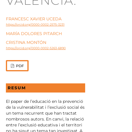
VALÈNCIA.
FRANCESC XAVIER UCEDA
https://orcid.org/0000-0002-2575-3231
MARÍA DOLORES PITARCH
CRISTINA MONTÓN
https://orcid.org/0000-0002-5263-6890
PDF
RESUM
El paper de l’educació en la prevenció
de la vulnerabilitat i l’exclusió social és
un tema recurrent que han tractat
nombrosos autors. En canvi, la relació
entre l’exclusió educativa i el territori
no ha sigut un tema tan investigat. A