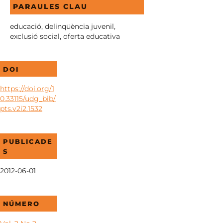
PARAULES CLAU
educació, delinqüència juvenil,
exclusió social, oferta educativa
DOI
https://doi.org/1
0.33115/udg_bib/
pts.v2i2.1532
PUBLICADE
S
2012-06-01
NÚMERO