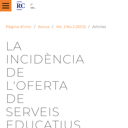
Pàgina d'inici
/
Arxius
/
Vol. 2 No 2 (2012)
/
Articles
LA
INCIDÈNCIA
DE
L'OFERTA
DE
SERVEIS
EDUCATIUS