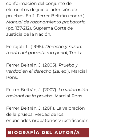
conformación del conjunto de
elementos de juicio: admisión de
pruebas. En J. Ferrer Beltrán (coord.),
Manual de razonamiento probatorio
(pp. 137-212). Suprema Corte de
Justicia de la Nación.
Ferrajoli, L. (1995).
Derecho y razón:
teoría del garantismo penal
, Trotta.
Ferrer Beltrán, J. (2005).
Prueba y
verdad en el derecho
(2a. ed.). Marcial
Pons.
Ferrer Beltrán, J. (2007).
La valoración
racional de la prueba
. Marcial Pons.
Ferrer Beltrán, J. (2011). La valoración
de la prueba: verdad de los
enunciados probatorios y justificación
de la decisión. En J. Ferrer, M. Gascón,
BIOGRAFÍA DEL AUTOR/A
D. González Lagier y M. Taruffo,