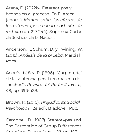
Arena, F. (2022b). Estereotipos y
hechos en el proceso. En F. Arena
(coord.),
Manual sobre los efectos de
los estereotipos en la impartición de
justicia
(pp. 217-244). Suprema Corte
de Justicia de la Nación.
Anderson, T., Schum, D. y Twining, W.
(2015).
Análisis de la prueba
. Marcial
Pons.
Andrés Ibáñez, P. (1998). “Carpintería”
de la sentencia penal (en materia de
“hechos”).
Revista del Poder Judicial
,
49
, pp. 393-428.
Brown, R. (2010).
Prejudic:. Its Social
Psychology
(2a ed.). Blackwell Pub.
Campbell, D. (1967). Stereotypes and
The Perception of Group Differences.
American Psychologist
,
22
, pp. 817-