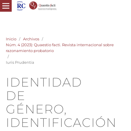
quaestio facti revista internacional razonamiento probatorio
derecho probatorio
Inicio
/
Archivos
/
Núm. 4 (2023): Quaestio facti. Revista internacional sobre
razonamiento probatorio
/
Iuris Prudentia
IDENTIDAD
DE
GÉNERO,
IDENTIFICACIÓN